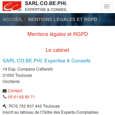
Togg
navi
ACCUEIL
MENTIONS LÉGALES ET RGPD
Mentions légales et RGPD
Le cabinet
SARL CO.BE.PHI. Expertise & Conseils
19 Esp. Compans Caffarelli
31000
Toulouse
Occitanie
Contact
05 61 62 82 71
RCS
752 837 443 Toulouse
Inscrit au tableau de l'Ordre des Experts-Comptables